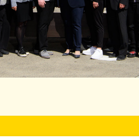
Back
rufsschule Waldegg
Tel.: 02633 / 422 78