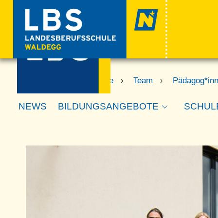
Skip
to
content
Startseite
›
Schule
›
Team
›
Pädagog*in
NEWS
BILDUNGSANGEBOTE
SCHUL